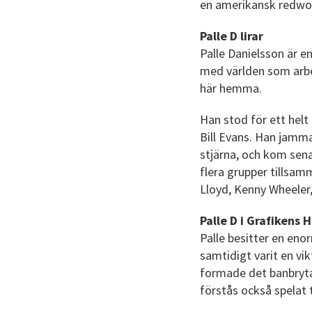
en amerikansk redwo
Palle D lirar
Palle Danielsson är en
med världen som arbet
här hemma.
Han stod för ett helt
Bill Evans. Han jamm
stjärna, och kom sena
flera grupper tillsa
Lloyd, Kenny Wheeler,
Palle D i Grafikens 
Palle besitter en eno
samtidigt varit en vi
formade det banbryta
förstås också spelat