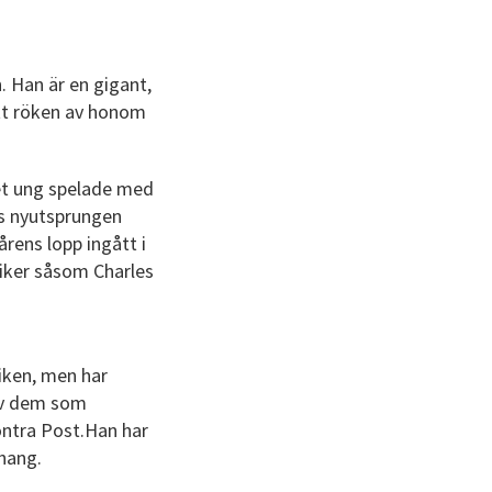
n. Han är en gigant,
sett röken av honom
ket ung spelade med
es nyutsprungen
rens lopp ingått i
siker såsom Charles
siken, men har
 av dem som
ontra Post.Han har
hang.