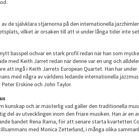
od.
 av de självklara stjärnorna på den internationella jazzhimle
splats, vilket är orsaken till att vi under långa tider inte 
 nytt basspel ochvar en stark profil redan när han som myc
ade med Keith Jarret redan när denne var en ung och alldel
re att ingå i Keith Jarrets European Quartet. Han har under å
mmans med några av världens ledande internationella jazzmu
 Peter Erskine och John Taylor.
Hus
rm kunskap och är mästerlig vad gäller den traditionella mu
ktig del av utvecklingen inom den friare musiken. Han är en
nde bandet Rena Rama, för att senare starta kvartetten C
 tillsammans med Monica Zetterlund, i många olika samman