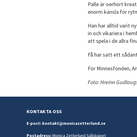
Palle är oerhört kreat
enorm känsla för ryt
Han har alltid varit 
in och vikariera i he
att spela i de allra 
Få har satt ett sådan
För Minnesfonden, An
Foto: Hreinn Gudlaug
KONTAKTA OSS
E-post:
kontakt@monicazetterlund.se
Postadress:
Monica Zetterlund Sällskapet