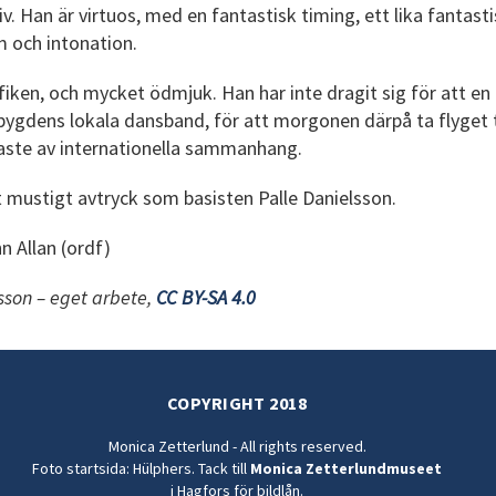
iv. Han är virtuos, med en fantastisk timing, ett lika fantast
m och intonation.
nyfiken, och mycket ödmjuk. Han har inte dragit sig för att e
mbygdens lokala dansband, för att morgonen därpå ta flyget t
finaste av internationella sammanhang.
t mustigt avtryck som basisten Palle Danielsson.
n Allan (ordf)
sson – eget arbete,
CC BY-SA 4.0
COPYRIGHT 2018
Monica Zetterlund - All rights reserved.
Foto startsida: Hülphers. Tack till
Monica Zetterlundmuseet
i Hagfors för bildlån.