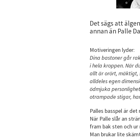
Det sägs att älge
annan än Palle Da
Motiveringen lyder:
Dina bastoner går rak
i hela kroppen. När 
allt är orört, mäktigt,
alldeles egen dimensi
ödmjuka personlighet
otrampade stigar, har 
Palles basspel är de
När Palle slår an str
fram bak sten och ur
Man brukar lite skämt