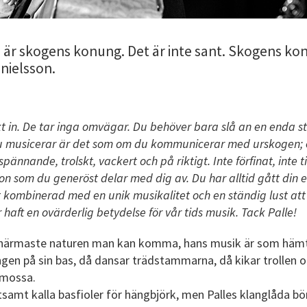
n är skogens konung. Det är inte sant. Skogens ko
nielsson.
t in. De tar inga omvägar. Du behöver bara slå an en enda s
du musicerar är det som om du kommunicerar med urskogen; e
 spännande, trolskt, vackert och på riktigt. Inte förfinat, inte t
on som du generöst delar med dig av. Du har alltid gått din 
 kombinerad med en unik musikalitet och en ständig lust att
haft en ovärderlig betydelse för vår tids musik. Tack Palle!
t närmaste naturen man kan komma, hans musik är som hämt
ängen på sin bas, då dansar trädstammarna, då kikar trollen o
 mossa.
samt kalla basfioler för hängbjörk, men Palles klanglåda bör