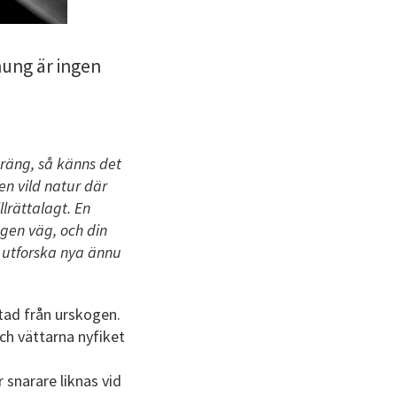
nung är ingen
träng, så känns det
n vild natur där
illrättalagt. En
egen väg, och din
 utforska nya ännu
ad från urskogen.
ch vättarna nyfiket
 snarare liknas vid