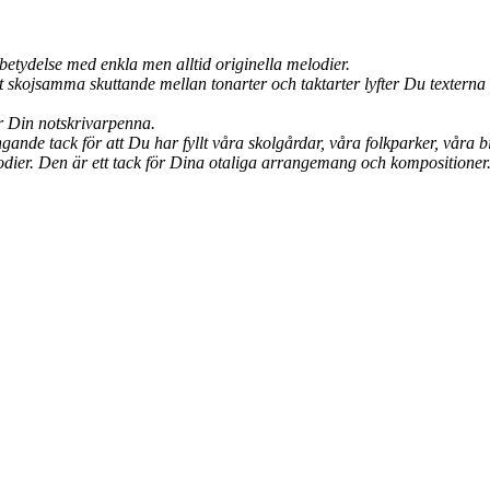
tydelse med enkla men alltid originella melodier.
 skojsamma skuttande mellan tonarter och taktarter lyfter Du texterna
r Din notskrivarpenna.
ande tack för att Du har fyllt våra skolgårdar, våra folkparker, våra b
ier. Den är ett tack för Dina otaliga arrangemang och kompositioner