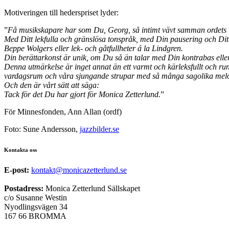
Motiveringen till hederspriset lyder:
”
Få musikskapare har som Du, Georg, så intimt vävt samman ordets be
Med Ditt lekfulla och gränslösa tonspråk, med Din pausering och Ditt
Beppe Wolgers eller lek- och gåtfullheter á la Lindgren.
Din berättarkonst är unik, om Du så än talar med Din kontrabas elle
Denna utmärkelse är inget annat än ett varmt och kärleksfullt och rung
vardagsrum och våra sjungande strupar med så många sagolika melod
Och den är vårt sätt att säga:
Tack för det Du har gjort för Monica Zetterlund.
”
För Minnesfonden, Ann Allan (ordf)
Foto: Sune Andersson,
jazzbilder.se
Kontakta oss
E-post:
kontakt@monicazetterlund.se
Postadress:
Monica Zetterlund Sällskapet
c/o Susanne Westin
Nyodlingsvägen 34
167 66 BROMMA