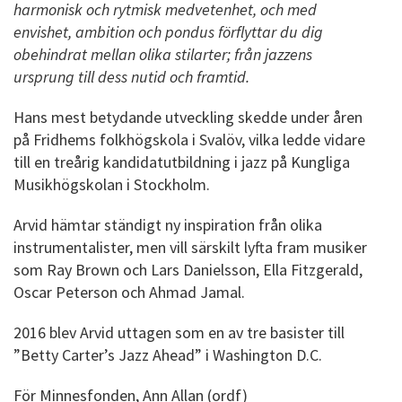
harmonisk och rytmisk medvetenhet, och med
envishet, ambition och pondus förflyttar du dig
obehindrat mellan olika stilarter; från jazzens
ursprung till dess nutid och framtid.
Hans mest betydande utveckling skedde under åren
på Fridhems folkhögskola i Svalöv, vilka ledde vidare
till en treårig kandidatutbildning i jazz på Kungliga
Musikhögskolan i Stockholm.
Arvid hämtar ständigt ny inspiration från olika
instrumentalister, men vill särskilt lyfta fram musiker
som Ray Brown och Lars Danielsson, Ella Fitzgerald,
Oscar Peterson och Ahmad Jamal.
2016 blev Arvid uttagen som en av tre basister till
”Betty Carter’s Jazz Ahead” i Washington D.C.
För Minnesfonden, Ann Allan (ordf)