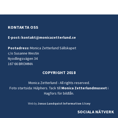
KONTAKTA OSS
E-post:
kontakt@monicazetterlund.se
Postadress:
Monica Zetterlund Sällskapet
c/o Susanne Westin
Nyodlingsvägen 34
167 66 BROMMA
COPYRIGHT 2018
Monica Zetterlund - All rights reserved.
Foto startsida: Hülphers. Tack till
Monica Zetterlundmuseet
i
Hagfors för bildlån.
Web by
Jonas Lundquist Information
&
Icey
SOCIALA NÄTVERK