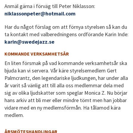
Anmäl gärna i förväg till Peter Niklasson:
niklassonpeter@hotmail.com
Har du något förslag om att förnya styrelsen så kan du
ta kontakt med valberedningens ordförande Karin Inde:
karin@swedejazz.se
KOMMANDE VERKSAMHETSÅR
En liten försmak på vad kommande verksamhetsår ska
bjuda kan vi servera. Vår käre styrelsemedlem Gert
Palmcrantz, den legendariske ljudkungen, har under alla
år varit så vänlig att till alla oss medlemmar dela med
sig av olika ljudskatter som speglar Monica Z. Nu börjar
hans arkiv att bli mer eller mindre tömt men han jobbar
vidare med en ny medlemsförmån. Ha tålamod kära
medlem.
ÅRSMÖTESHANDLINGAR