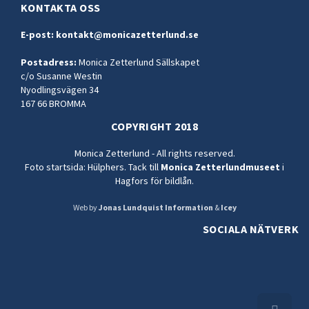
KONTAKTA OSS
E-post:
kontakt@monicazetterlund.se
Postadress:
Monica Zetterlund Sällskapet
c/o Susanne Westin
Nyodlingsvägen 34
167 66 BROMMA
COPYRIGHT 2018
Monica Zetterlund - All rights reserved.
Foto startsida: Hülphers. Tack till
Monica Zetterlundmuseet
i
Hagfors för bildlån.
Web by
Jonas Lundquist Information
&
Icey
SOCIALA NÄTVERK